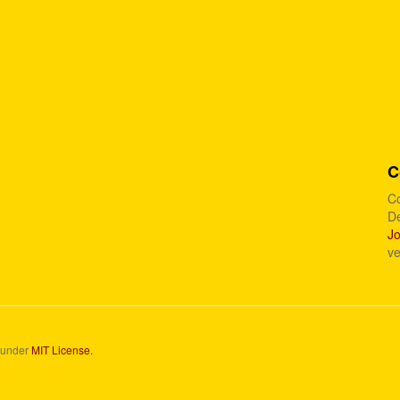
C
Co
D
J
ve
d under
MIT License.