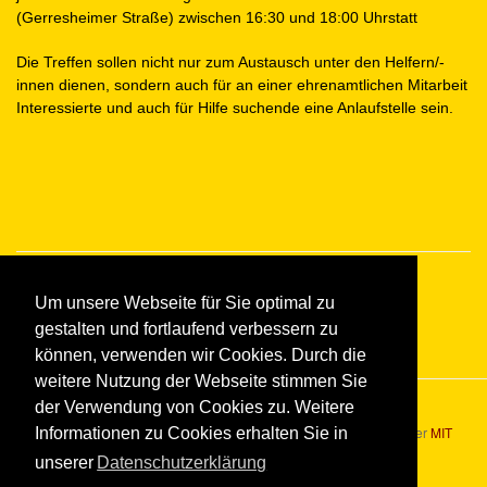
(Gerresheimer Straße) zwischen 16:30 und 18:00 Uhrstatt
Die Treffen sollen nicht nur zum Austausch unter den Helfern/-
innen dienen, sondern auch für an einer ehrenamtlichen Mitarbeit
Interessierte und auch für Hilfe suchende eine Anlaufstelle sein.
Um unsere Webseite für Sie optimal zu
gestalten und fortlaufend verbessern zu
können, verwenden wir Cookies. Durch die
weitere Nutzung der Webseite stimmen Sie
der Verwendung von Cookies zu. Weitere
Bootstrap
is a front-end framework of Twitter, Inc. Code licensed under
MIT
Informationen zu Cookies erhalten Sie in
License.
unserer
Datenschutzerklärung
Font Awesome
font licensed under
SIL OFL 1.1
.