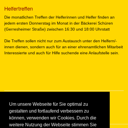
Helfertreffen
Die monatlichen Treffen der Helferinnen und Helfer finden an
jedem ersten Donnerstag im Monat in der Bäckerei Schüren
(Gerresheimer Straße) zwischen 16:30 und 18:00 Uhrstatt
Die Treffen sollen nicht nur zum Austausch unter den Helfern/-
innen dienen, sondern auch für an einer ehrenamtlichen Mitarbeit
Interessierte und auch für Hilfe suchende eine Anlaufstelle sein.
Um unsere Webseite für Sie optimal zu
gestalten und fortlaufend verbessern zu
können, verwenden wir Cookies. Durch die
weitere Nutzung der Webseite stimmen Sie